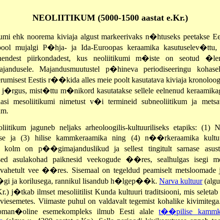
NEOLIITIKUM (5000-1500 aastat e.Kr.)
kumi ehk noorema kiviaja algust markeerivaks n�htuseks peetakse Ee
ool mujalgi P�hja- ja Ida-Euroopas keraamika kasutuselev�ttu, 
i nendest piirkondadest, kus neoliitikumi m�iste on seotud �le
majandusele. Majandusmuutustel p�hineva periodiseeringu kohas
erumisest Eestis r��kida alles meie poolt kasutatava kiviaja kronolo
s j�rgus, mist�ttu m�nikord kasutatakse sellele eelnenud keraamikag
asi mesoliitikumi nimetust v�i termineid subneoliitikum ja me
um.
oliitikum jaguneb neljaks arheoloogilis-kultuuriliseks etapiks: (1) N
se ja (3) hilise kammkeraamika ning (4) n��rkeraamika kultuu
 kolm on p��gimajanduslikud ja sellest tingitult sarnase asustu
gsed asulakohad paiknesid veekogude ��res, sealhulgas isegi me
vahetult vee ��res. Sisemaal on tegeldud peamiselt metsloomade j
i ja korilusega, rannikul lisandub h�lgep��k.
Narva kultuur
(algu
Kr.) j�tkab ilmset mesoliitilist Kunda kultuuri traditsiooni, mis seletab
iviesemetes. Viimaste puhul on valdavalt tegemist kohalike kivimitega
oman�oline esemekompleks ilmub Eesti alale
t��pilise kammk