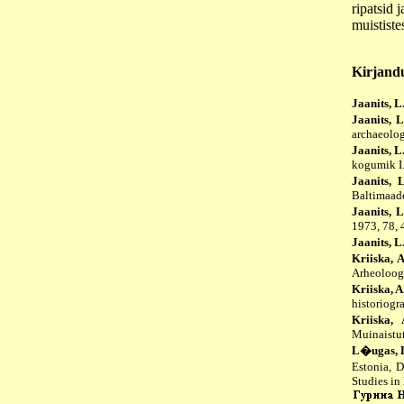
ripatsid 
muististe
Kirjand
Jaanits, L
Jaanits, L
archaeolog
Jaanits, L
kogumik I.
Jaanits, L
Baltimaade
Jaanits, L
1973, 78, 
Jaanits, L
Kriiska, A
Arheoloogi
Kriiska, A
historiogra
Kriiska, 
Muinaistut
L�ugas, L.
Estonia, 
Studies in