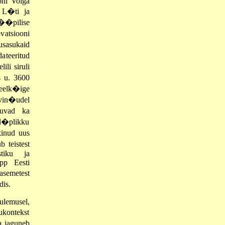
oni Volga
i L�ti ja
��pilise
atsiooni
sasukaid
dateeritud
li siruli
s u. 3600
 eelk�ige
avin�udel
tuvad ka
 l�plikku
kinud uus
b teistest
stiku ja
app Eesti
asemetest
dis.
ulemusel,
ukontekst
a jaguneb