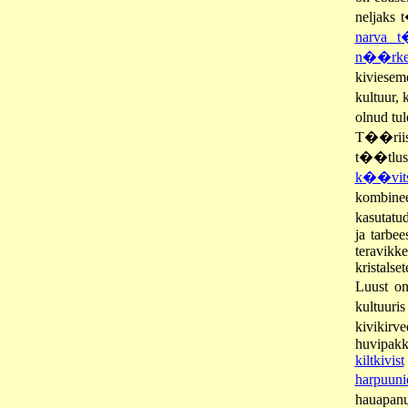
neljaks 
narva t
n��rke
kiviese
kultuur,
olnud tul
T��riis
t��tluse
k��vit
kombine
kasutatu
ja tarbe
teravikke
kristalse
Luust o
kultuuri
kivikirv
huvipak
kiltkivist
harpuunio
hauapan