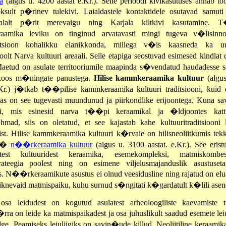
a
(algus u. 4200 aastat e.Kr.). Selle perioodi kivikasutuses annab to
sult p�rinev tulekivi. Laialdastele kontaktidele osutavad samut
lalt p�rit merevaigu ning Karjala kiltkivi kasutamine. T
aamika leviku on tinginud arvatavasti mingi tugeva v�lisinnov
katsioon kohalikku elanikkonda, millega v�is kaasneda ka uu
olt Narva kultuuri areaali. Selle etapiga seostuvad esimesed kindlat 
aetud on asulate territooriumile maapinda s�vendatud haudadesse seli
 koos m�ningate panustega.
Hilise kammkeraamika kultuur
(algu
.Kr.) j�tkab t��pilise kammkeraamika kultuuri traditsiooni, kuid
as on see tugevasti muundunud ja piirkondlike erijoontega. Kuna s
i, mis esinesid narva t��pi keraamikal ja �ldjoontes kat
hmad, siis on oletatud, et see kajastab kahe kultuuritraditsiooni
st. Hilise kammkeraamika kultuuri k�rvale on hilisneoliitkumis tek
s �
n��rkeraamika kultuur
(algus u. 3100 aastat. e.Kr.). See eristu
ilistest kultuuridest keraamika, esemekompleksi, matmiskombe
trateegia poolest ning on esimene viljelusmajanduslik asustuset
os. N��rkeraamikute asustus ei olnud veesidusline ning rajatud on elu
iknevaid matmispaiku, kuhu surnud s�ngitati k�gardatult k�lili asen
sa leidudest on kogutud asulatest arheoloogiliste kaevamiste t
a on leide ka matmispaikadest ja osa juhuslikult saadud esemete lei
lge. Peamiseks leiuliigiks on savin�ude killud. Neoliitiline keraamik