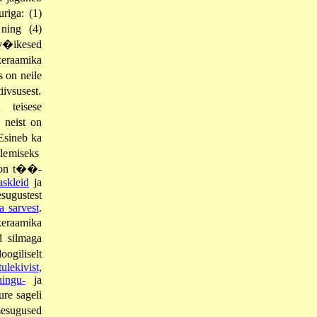
riga: (1)
ing (4)
 v�ikesed
eraamika
 on neile
iivsusest.
 teisese
 neist on
 Esineb ka
lemiseks
i on t��-
askleid
ja
sugustest
ja sarvest
.
eraamika
d silmaga
ogiliselt
tulekivist
,
hingu-
ja
ure sageli
esugused