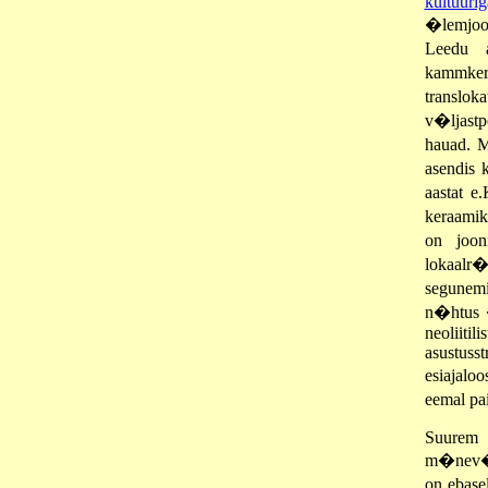
kultuurig
�lemjook
Leedu a
kammker
translo
v�ljastpo
hauad. M
asendis
aastat e
keraamik
on joon
lokaalr�
segunemi
n�htu
neoliit
asustuss
esiajalo
eemal pa
Suurem o
m�nev�rr
on ebase