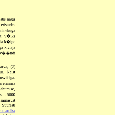
stis nagu
eristudes
minekuga
elt v�iks
ogia k�ige
a kiviaja
tsav��ndi
arva, (2)
r. Neist
sviisiga.
rerannas
ahtimise,
s u. 5000
 sarnasust
. Suuresti
eraamika