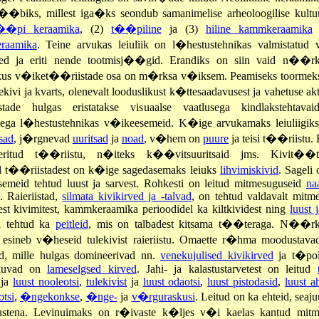
t��biks, millest iga�ks seondub samanimelise arheoloogilise kultuu
��pi keraamika
, (2)
t��piline
ja (3)
hiline kammkeraamika
n
raamika
. Teine arvukas leiuliik on l�hestustehnikas valmistatud
med ja eriti nende tootmisj��gid. Erandiks on siin vaid n��rk
 kus v�iket��riistade osa on m�rksa v�iksem. Peamiseks toormeks
ekivi ja kvarts, olenevalt looduslikust k�ttesaadavusest ja vahetuse akt
tade hulgas eristatakse visuaalse vaatlusega kindlakstehtavaid
ga l�hestustehnikas v�ikeesemeid. K�ige arvukamaks leiuliigiks
sad
, j�rgnevad
uuritsad
ja
noad
, v�hem on
puure
ja teisi t��riistu.
eritud t��riistu, n�iteks k��vitsuuritsaid jms. Kivit��t
d t��riistadest on k�ige sagedasemaks leiuks
lihvimiskivid
. Sagel
esemeid tehtud luust ja sarvest. Rohkesti on leitud mitmesuguseid
na
. Raieriistad,
silmata kivikirved ja -talvad
, on tehtud valdavalt mitme
test kivimitest, kammkeraamika perioodidel ka kiltkividest ning
luust 
n tehtud ka
peitleid
, mis on talbadest kitsama t��teraga. N��rk
s esineb v�heseid tulekivist raieriistu. Omaette r�hma moodustava
ed, mille hulgas domineerivad nn.
venekujulised kivikirved
ja t�polo
kuvad on
lameselgsed kirved
. Jahi- ja kalastustarvetest on leitud
ja
luust nooleotsi
,
tulekivist
ja
luust odaotsi
,
luust pistodasid
,
luust a
tsi
,
�ngekonkse
,
�nge-
ja
v�rguraskusi
. Leitud on ka ehteid, seaju
ustena. Levinuimaks on r�ivaste k�ljes v�i kaelas kantud mitm