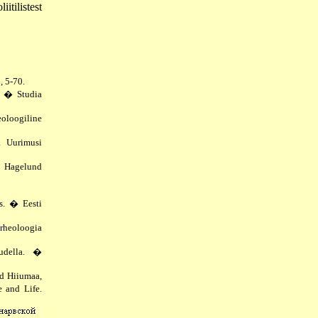
iitilistest
, 5-70.
. � Studia
eoloogiline
. Uurimusi
, Hagelund
is. � Eesti
arheoloogia
audella. �
nd Hiiumaa,
 and Life.