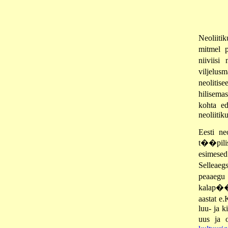
Neoliiti
mitmel p
niiviis
viljelus
neolitise
hilisema
kohta ed
neoliitik
Eesti ne
t��pili
esimesed
Selleae
peaaegu 
kalap��g
aastat e.
luu- ja k
uus ja 