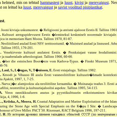
ja helmed, mis on tehtud
hammastest
ja
luust
,
kivist
ja
merevaigust
. Neol
st on leitud ka
luust
,
merevaigust
ja
savist voolitud pisiplastikat
.
ust
.
.
Jooni kiviaja uskumustest. � Religiooni ja ateismi ajaloost Eestis II. Tallinn 1961
.
Kultuuri arengupidevusest Eestis �leminekul keskmiselt nooremale kiviajale
ica in memoriam Harri Moora. Tallinn 1970, 81-87.
.
Neoliitilised asulad Eesti NSV territooriumil. � Muistsed asulad ja linnused. Arh
 Tallinn 1955, 176-201.
.
Venekirveste kultuuri asulatest Eestis. � Pronksiajast varase feodalismini
 ja naaberalade arheoloogiast. Tallinn 1966, 60-66.
.
�ber die estnischen Boot�xte vom Karlova-Typus. � Finskt Museum 1971
46-76.
., Laul, S., L�ugas, V., T�nisson, E.
Eesti esiajalugu. Tallinn 1982.
.
Kroodi ja Vihasoo III asula Eesti varaneoliitiliste kultuurir�hmade kontekst
a Ajakiri, 1997, 1, 7-25.
.
Narva j�e alamjooksu ala neoliitiline keraamika. � Muinasaja teadus 3. Eesti 
afilisi, teoreetilisi ja kultuuriajaloolisi aspekte. Tallinn 1995, 54-115.
A.
Viron rannikkoalueen asutus ja pyyntikulttuurin erikoistuminen kivik
kija, 4, 1996, 1-6.
, Kriiska, A., Moora, H.
Coastal Adaptation and Marine Exploitation of the Isla
During the Stone Age with Special Emphasis on the K�pu I Site. � Landscape
 honour of Urve Miller. PACT 50. Rixensart, RACT Belgium 1996, 197-211.