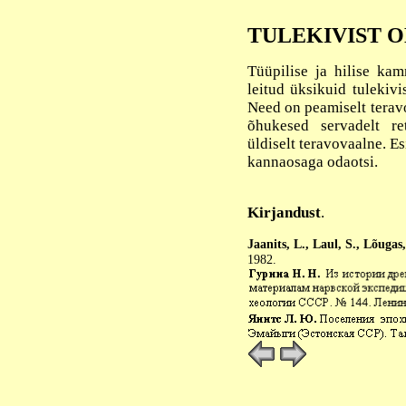
TULEKIVIST 
Tüüpilise ja hilise ka
leitud üksikuid tulekivi
Need on peamiselt teravo
õhukesed servadelt re
üldiselt teravovaalne. E
kannaosaga odaotsi.
Kirjandust
.
Jaanits, L., Laul, S., Lõugas,
1982.