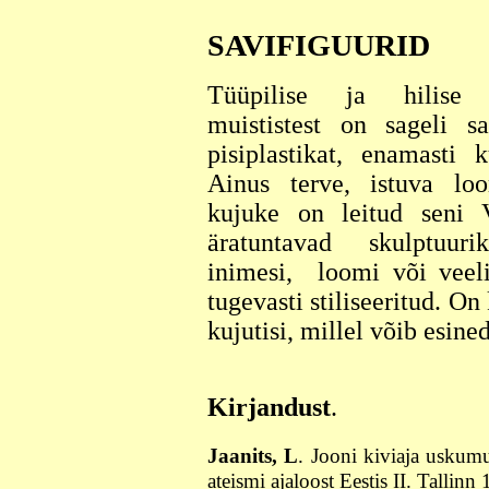
SAVIFIGUURID
Tüüpilise ja hilise
muististest on sageli s
pisiplastikat, enamasti k
Ainus terve, istuva lo
kujuke on leitud seni 
äratuntavad skulptuuri
inimesi, loomi või veel
tugevasti stiliseeritud. O
kujutisi, millel võib esine
Kirjandust
.
Jaanits, L
. Jooni kiviaja uskumu
ateismi ajaloost Eestis II. Tallinn