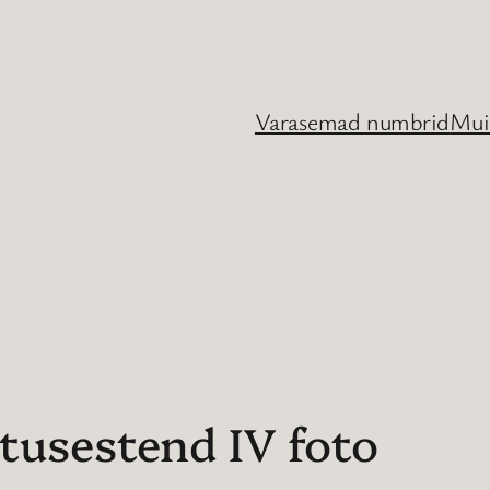
Varasemad numbrid
Mui
tusestend IV foto