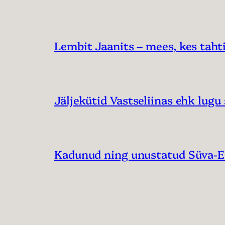
Lembit Jaanits – mees, kes tahti
Jäljekütid Vastseliinas ehk lugu 
Kadunud ning unustatud Süva-Ee