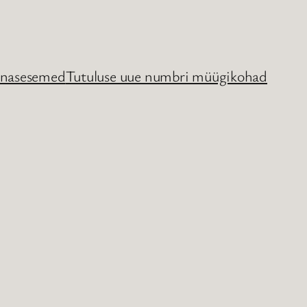
nasesemed
Tutuluse uue numbri müügikohad