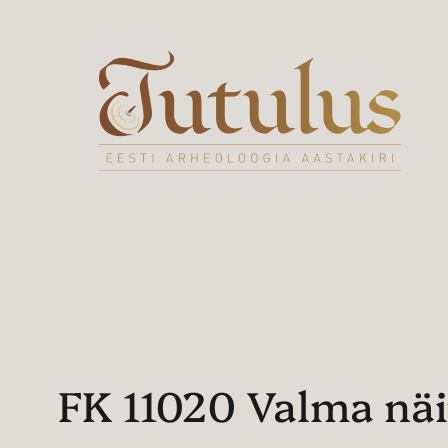
Liigu
sisu
juurde
FK 11020 Valma näi