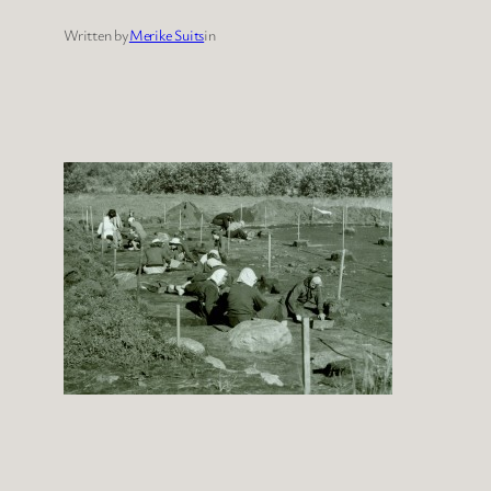
Written by
Merike Suits
in