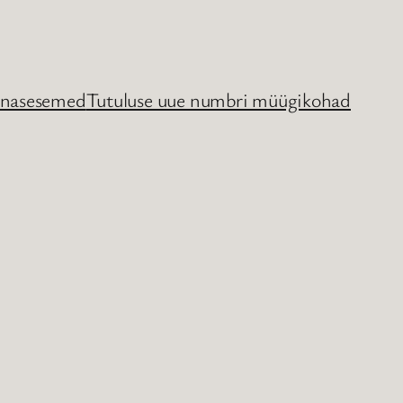
nasesemed
Tutuluse uue numbri müügikohad