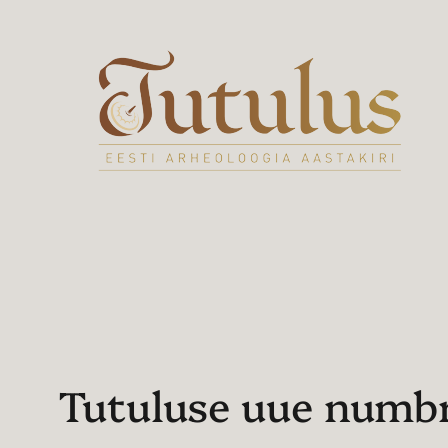
Liigu
sisu
juurde
Tutuluse uue numb