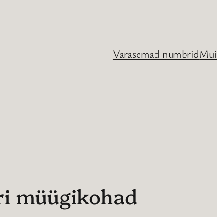
Varasemad numbrid
Mui
ri müügikohad