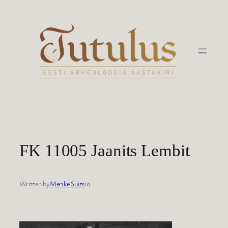
Liigu
sisu
juurde
FK 11005 Jaanits Lembit
Written by
Merike Suits
in