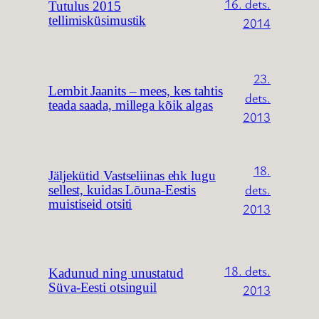
16. dets.
Tutulus 2015
tellimisküsimustik
2014
23.
Lembit Jaanits – mees, kes tahtis
dets.
teada saada, millega kõik algas
2013
18.
Jäljekütid Vastseliinas ehk lugu
dets.
sellest, kuidas Lõuna-Eestis
muistiseid otsiti
2013
18. dets.
Kadunud ning unustatud
Süva-Eesti otsinguil
2013