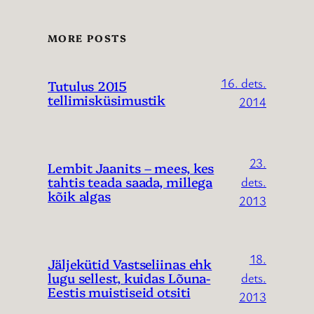
MORE POSTS
16. dets.
Tutulus 2015
tellimisküsimustik
2014
23.
Lembit Jaanits – mees, kes
tahtis teada saada, millega
dets.
kõik algas
2013
18.
Jäljekütid Vastseliinas ehk
lugu sellest, kuidas Lõuna-
dets.
Eestis muistiseid otsiti
2013