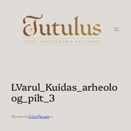
Liigu
sisu
juurde
LVarul_Kuidas_arheolo
og_pilt_3
Written by
Viire Pajuste
in