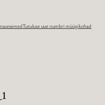
nasesemed
Tutuluse uue numbri müügikohad
_1