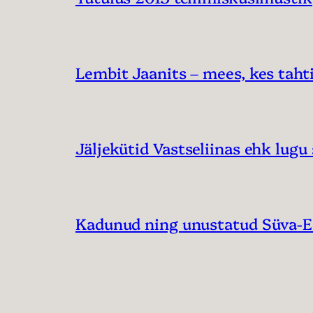
Lembit Jaanits – mees, kes tahti
Jäljekütid Vastseliinas ehk lugu 
Kadunud ning unustatud Süva-Ee