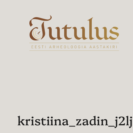
Liigu
sisu
juurde
kristiina_zadin_j2