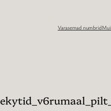
Varasemad numbrid
Mui
ljekytid_v6rumaal_pilt