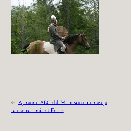
←
Ajarännu ABC ehk Mõni sõna muinasaja
taaskehastamisest Eestis