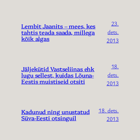
23.
Lembit Jaanits – mees, kes
tahtis teada saada, millega
dets.
kõik algas
2013
18.
Jäljekütid Vastseliinas ehk
lugu sellest, kuidas Lõuna-
dets.
Eestis muistiseid otsiti
2013
18. dets.
Kadunud ning unustatud
Süva-Eesti otsinguil
2013