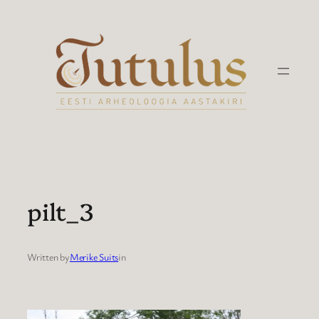
Liigu
sisu
juurde
pilt_3
Written by
Merike Suits
in