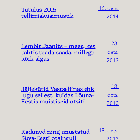
16. dets.
Tutulus 2015
tellimisküsimustik
2014
23.
Lembit Jaanits – mees, kes
tahtis teada saada, millega
dets.
kõik algas
2013
18.
Jäljekütid Vastseliinas ehk
lugu sellest, kuidas Lõuna-
dets.
Eestis muistiseid otsiti
2013
18. dets.
Kadunud ning unustatud
Süva-Eesti otsinguil
2013