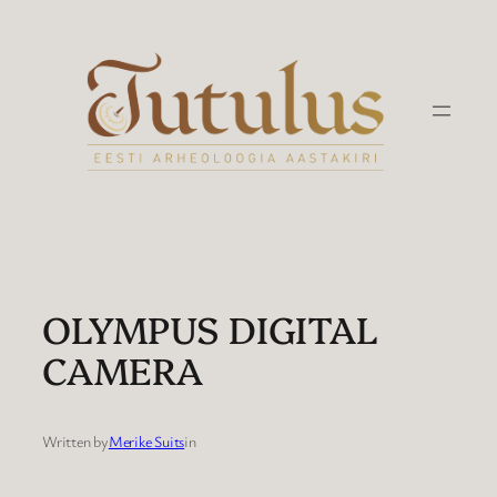
Liigu
sisu
juurde
OLYMPUS DIGITAL
CAMERA
Written by
Merike Suits
in