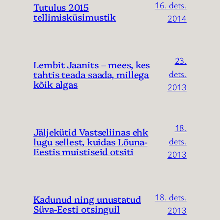
16. dets.
Tutulus 2015
tellimisküsimustik
2014
23.
Lembit Jaanits – mees, kes
tahtis teada saada, millega
dets.
kõik algas
2013
18.
Jäljekütid Vastseliinas ehk
lugu sellest, kuidas Lõuna-
dets.
Eestis muistiseid otsiti
2013
18. dets.
Kadunud ning unustatud
Süva-Eesti otsinguil
2013