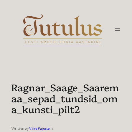
Liigu
sisu
juurde
Ragnar_Saage_Saarem
aa_sepad_tundsid_om
a_kunsti_pilt2
Written by
Viire Pajuste
in