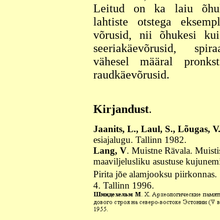
Leitud on ka laiu õhuke
lahtiste otstega eksemp
võrusid, nii õhukesi ku
seeriakäevõrusid, spir
vähesel määral pronkst
raudkäevõrusid.
Kirjandust
.
Jaanits, L., Laul, S., Lõugas, V
esiajalugu. Tallinn 1982.
Lang, V
. Muistne Rävala. Muisti
maaviljelusliku asustuse kujunemi
Pirita jõe alamjooksu piirkonnas
4. Tallinn 1996.