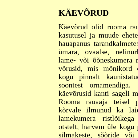
KÄEVÕRUD
Käevõrud olid rooma rau
kasutusel ja muude ehet
hauapanus tarandkalmetes
ümara, ovaalse, nelinur
lame- või õõneskumera ri
võrusid, mis mõnikord o
kogu pinnalt kaunistat
soontest ornamendiga. 
käevõrusid kanti sageli 
Rooma rauaaja teisel 
kõrvale ilmunud ka lai
lamekumera ristlõikeg
otstelt, harvem üle kogu 
silmakeste, sõõride või 