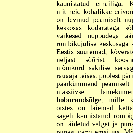
kaunistatud emailiga. 
mitmeid kohalikke erivor
on levinud peamiselt nu
keskosas kodaratega sõ
väikesed nuppudega äär
rombikujulise keskosaga 
Eestis suuremad, kõverat
neljast sõõrist koosn
mõnikord sakilise serv
rauaaja teisest poolest pär
paarkümmend peamiselt 
massiivse lamekumer
hoburaudsõlge
, mille 
otstes on laiemad kett
sageli kaunistatud rombi
on täidetud valget ja puna
punast värvi emailiga. Mõ