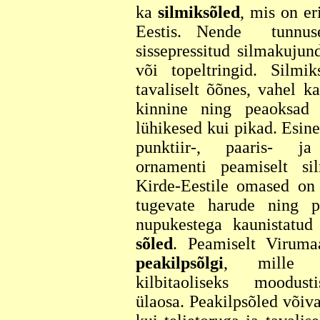
ka
silmiksõled
, mis on er
Eestis. Nende tunnus
sissepressitud silmakujun
või topeltringid. Silmi
tavaliselt õõnes, vahel k
kinnine ning peaoksad 
lühikesed kui pikad. Esin
punktiir-, paaris- ja
ornamenti peamiselt si
Kirde-Eestile omased on 
tugevate harude ning pr
nupukestega kaunistatu
sõled
. Peamiselt Viruma
peakilpsõlgi
, mille 
kilbitaoliseks moodust
ülaosa. Peakilpsõled võivad