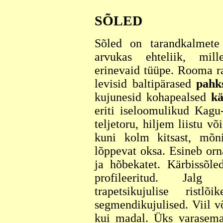
SÕLED
Sõled on tarandkalmete
arvukas ehteliik, mil
erinevaid tüüpe. Rooma r
levisid baltipärased
pahk
kujunesid kohapealsed
kä
eriti iseloomulikud Kagu
teljetoru, hiljem liistu võ
kuni kolm kitsast, mõn
lõppevat oksa. Esineb orn
ja hõbekatet. Kärbissõle
profileeritud. Jalg
trapetsikujulise ristl
segmendikujulised. Viil v
kui madal. Üks varasem