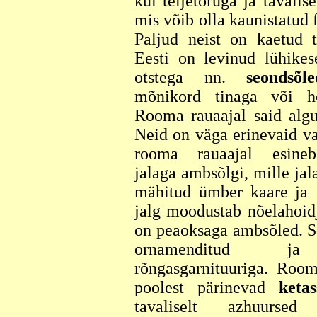
kui teljetoruga ja tavalis
mis võib olla kaunistatud 
Paljud neist on kaetud 
Eesti on levinud lühikes
otstega nn.
seondsõle
mõnikord tinaga või h
Rooma rauaajal said alg
Neid on väga erinevaid v
rooma rauaajal esineb
jalaga ambsõlgi, mille ja
mähitud ümber kaare ja 
jalg moodustab nõelahoidj
on peaoksaga ambsõled. S
ornamenditud ja 
rõngasgarnituuriga. Room
poolest pärinevad
ketas
tavaliselt azhuurse