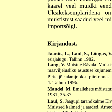
kaarel veel muidki eendu
Üksikeksemplaridena o
muististest saadud veel m
importsõlgi.
Kirjandust.
Jaanits, L., Laul, S., Lõugas, V
esiajalugu. Tallinn 1982.
Lang, V.
Muistne Rävala. Muistis
maaviljelusliku asustuse kujunemi
Pirita jõe alamjooksu piirkonnas
4. Tallinn 1996.
Mandel, M
. Emailehete mõistatu
1981, 35-37.
Laul, S.
Jaagupi tarandkalme Elv
Muistsed kalmed ja aarded. Arheo