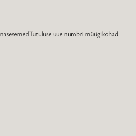
nasesemed
Tutuluse uue numbri müügikohad