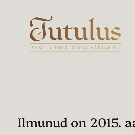
Liigu
sisu
juurde
Ilmunud on 2015. a