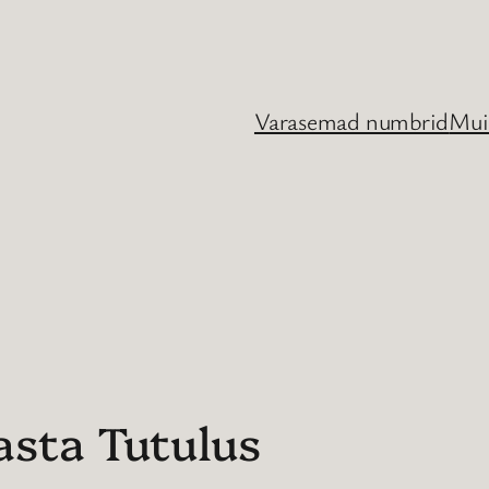
Varasemad numbrid
Mui
asta Tutulus