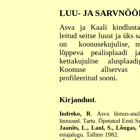
LUU- JA SARVNÖÖ
Asva ja Kaali kindlusta
leitud seitse luust ja üks
on koonusekujulise, n
lõppeva pealisplaadi j
kettakujulise alusplaad
Koonuse allservas
profileeritud sooni.
Kirjandust
.
Indreko, R
. Asva linnus-asu
linnused. Tartu. Õpetatud Eesti S
Jaanits, L., Laul, S., Lõugas, 
esiajalugu. Tallinn 1982.