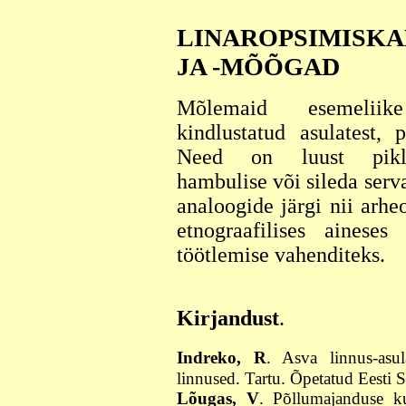
LINAROPSIMISK
JA -MÕÕGAD
Mõlemaid esemelii
kindlustatud asulatest, 
Need on luust pikli
hambulise või sileda ser
analoogide järgi nii arhe
etnograafilises ainese
töötlemise vahenditeks.
Kirjandust
.
Indreko, R
. Asva linnus-asu
linnused. Tartu. Õpetatud Eesti 
Lõugas, V
. Põllumajanduse k