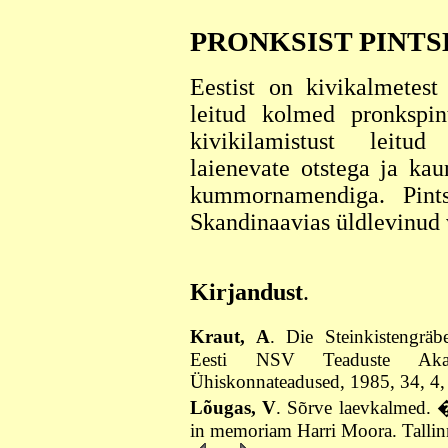
PRONKSIST PINTS
Eestist on kivikalmetes
leitud kolmed pronkspin
kivikilamistust leit
laienevate otstega ja kau
kummornamendiga. Pint
Skandinaavias üldlevinud
Kirjandust
.
Kraut, A
. Die Steinkistengrä
Eesti NSV Teaduste Akad
Ühiskonnateadused, 1985, 34, 4,
Lõugas, V
. Sõrve laevkalmed. 
in memoriam Harri Moora. Tallin