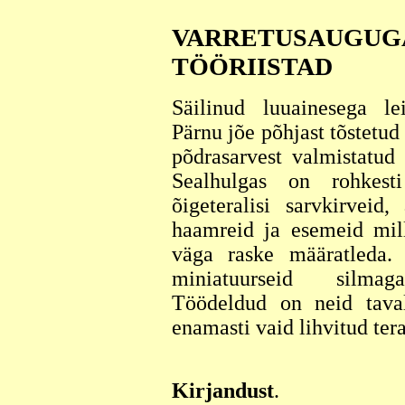
VARRETUSAUGUG
TÖÖRIISTAD
Säilinud luuainesega lei
Pärnu jõe põhjast tõstetud
põdrasarvest valmistatud 
Sealhulgas on rohkesti
õigeteralisi sarvkirveid,
haamreid ja esemeid mil
väga raske määratleda. 
miniatuurseid silmag
Töödeldud on neid taval
enamasti vaid lihvitud tera
Kirjandust
.