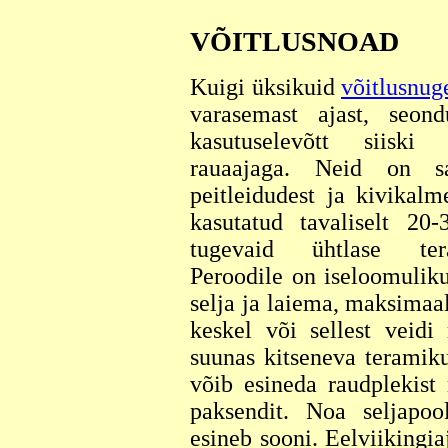
VÕITLUSNOAD
Kuigi üksikuid
võitlusnug
varasemast ajast, seon
kasutuselevõtt siiski
rauaajaga. Neid on s
peitleidudest ja kivikalm
kasutatud tavaliselt 20
tugevaid ühtlase te
Peroodile on iseloomulik
selja ja laiema, maksimaa
keskel või sellest veidi 
suunas kitseneva teramik
võib esineda raudplekist
paksendit. Noa seljapoo
esineb sooni. Eelviikingia