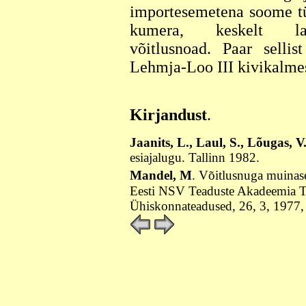
importesemetena soome tüü
kumera, keskelt la
võitlusnoad. Paar selli
Lehmja-Loo III kivikalme
Kirjandust
.
Jaanits, L., Laul, S., Lõugas, V
esiajalugu. Tallinn 1982.
Mandel, M
. Võitlusnuga muinase
Eesti NSV Teaduste Akadeemia T
Ühiskonnateadused, 26, 3, 1977,