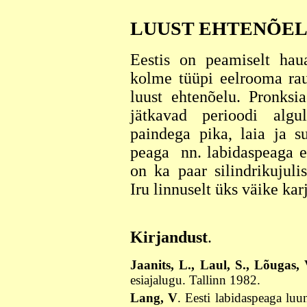
LUUST EHTENÕE
Eestis on peamiselt hau
kolme tüüpi eelrooma rau
luust ehtenõelu. Pronksia
jätkavad perioodi algu
paindega pika, laia ja su
peaga nn. labidaspeaga e
on ka paar silindrikujuli
Iru linnuselt üks väike ka
Kirjandust
.
Jaanits, L., Laul, S., Lõugas, 
esiajalugu. Tallinn 1982.
Lang, V
. Eesti labidaspeaga luu