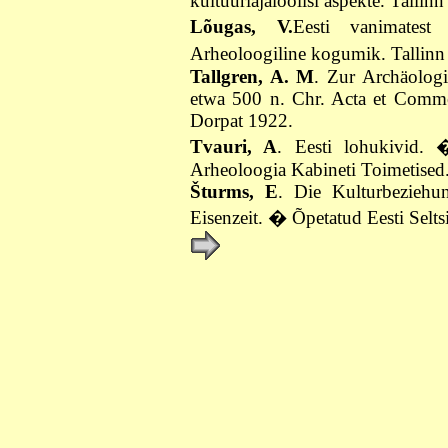
kultuuriajaloolisi aspekte. Talli
Lõugas, V.
Eesti vanimates
Arheoloogiline kogumik. Talli
Tallgren, A. M
. Zur Archäologi
etwa 500 n. Chr. Acta et Commen
Dorpat 1922.
Tvauri, A
. Eesti lohukivid. 
Arheoloogia Kabineti Toimetised.
Šturms, E
. Die Kulturbeziehu
Eisenzeit. � Õpetatud Eesti Selt