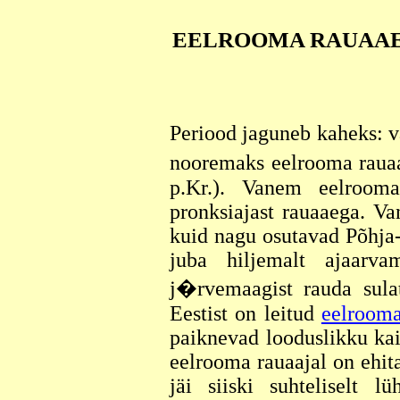
EELROOMA RAUAAEG (5
Periood jaguneb kaheks: 
nooremaks eelrooma rauaa
p.Kr.). Vanem eelroom
pronksiajast rauaaega. V
kuid nagu osutavad Põhja-
juba hiljemalt ajaarva
j�rvemaagist rauda sula
Eestist on leitud
eelrooma
paiknevad looduslikku ka
eelrooma rauaajal on ehit
jäi siiski suhteliselt lü