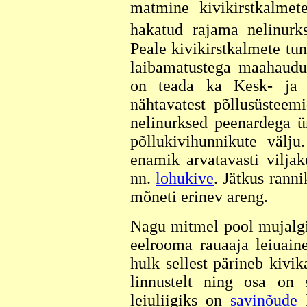
matmine kivikirstkalme
hakatud rajama nelinurks
Peale kivikirstkalmete tun
laibamatustega maahaudu.
on teada ka Kesk- ja 
nähtavatest põllusüsteem
nelinurksed peenardega ü
põllukivihunnikute välju
enamik arvatavasti vilja
nn.
lohukive
. Jätkus rann
mõneti erinev areng.
Nagu mitmel pool mujalgi
eelrooma rauaaja leiuaine
hulk sellest pärineb kivi
linnustelt ning osa on 
leiuliigiks on
savinõude
k