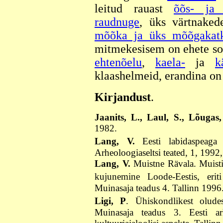
leitud rauast
õõs- ja 
raudnuge
, üks värtnaked
mõõka ja üks mõõgakat
mitmekesisem on ehete so
ehtenõelu
,
kaela-
ja
k
klaashelmeid, erandina on
Kirjandust
.
Jaanits, L., Laul, S., Lõugas,
1982.
Lang, V.
Eesti labidaspeaga l
Arheoloogiaseltsi teated, 1, 1992,
Lang, V.
Muistne Rävala. Muistis
kujunemine Loode-Eestis, eri
Muinasaja teadus 4. Tallinn 1996
Ligi, P
. Ühiskondlikest oludes
Muinasaja teadus 3. Eesti arheo