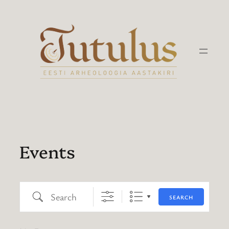
Liigu
sisu
juurde
Events
Search
SEARCH