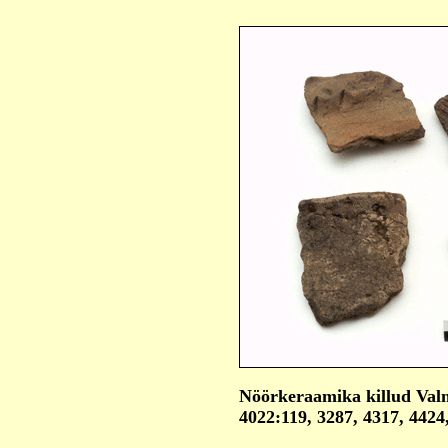
Nöörkeraamika killud Valm
4022:119, 3287, 4317, 4424,