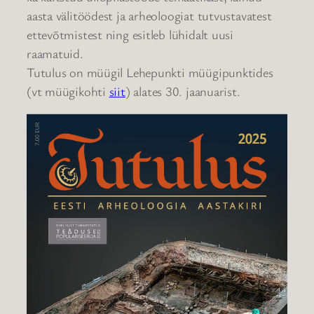
aasta välitöödest ja arheoloogiat tutvustavatest
ettevõtmistest ning esitleb lühidalt uusi
raamatuid.
Tutulus on müügil Lehepunkti müügipunktides
(vt müügikohti
siit
) alates 30. jaanuarist.