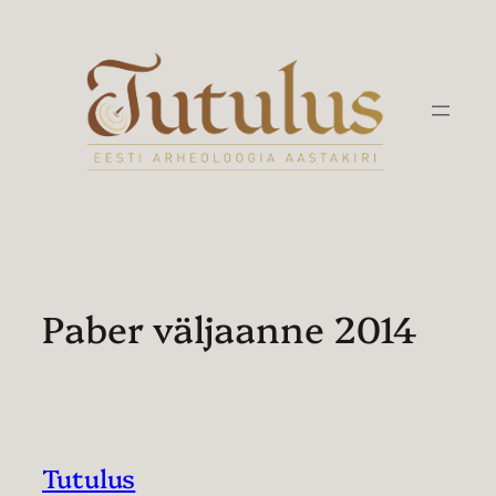
Liigu
sisu
juurde
Paber väljaanne 2014
Tutulus