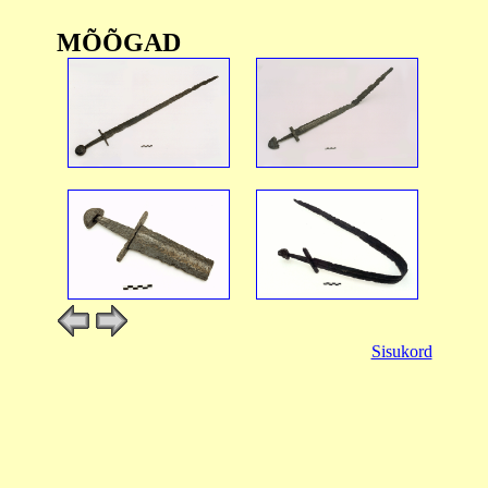
MÕÕGAD
Sisukord